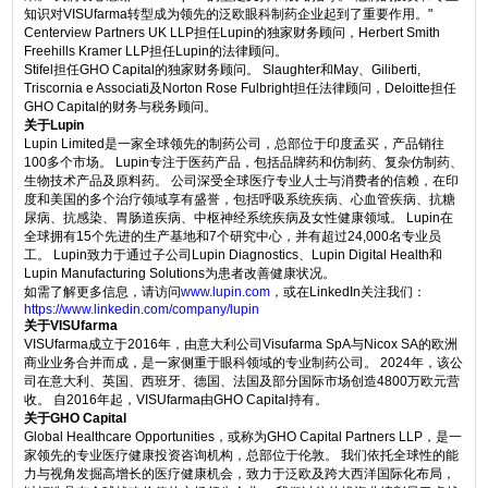
知识对VISUfarma转型成为领先的泛欧眼科制药企业起到了重要作用。"
Centerview Partners UK LLP担任Lupin的独家财务顾问，Herbert Smith
Freehills Kramer LLP担任Lupin的法律顾问。
Stifel担任GHO Capital的独家财务顾问。 Slaughter和May、Giliberti,
Triscornia e Associati及Norton Rose Fulbright担任法律顾问，Deloitte担任
GHO Capital的财务与税务顾问。
关于Lupin
Lupin Limited是一家全球领先的制药公司，总部位于印度孟买，产品销往
100多个市场。 Lupin专注于医药产品，包括品牌药和仿制药、复杂仿制药、
生物技术产品及原料药。 公司深受全球医疗专业人士与消费者的信赖，在印
度和美国的多个治疗领域享有盛誉，包括呼吸系统疾病、心血管疾病、抗糖
尿病、抗感染、胃肠道疾病、中枢神经系统疾病及女性健康领域。 Lupin在
全球拥有15个先进的生产基地和7个研究中心，并有超过24,000名专业员
工。 Lupin致力于通过子公司Lupin Diagnostics、Lupin Digital Health和
Lupin Manufacturing Solutions为患者改善健康状况。
如需了解更多信息，请访问
www.lupin.com
，或在LinkedIn关注我们：
https://www.linkedin.com/company/lupin
关于VISUfarma
VISUfarma成立于2016年，由意大利公司Visufarma SpA与Nicox SA的欧洲
商业业务合并而成，是一家侧重于眼科领域的专业制药公司。 2024年，该公
司在意大利、英国、西班牙、德国、法国及部分国际市场创造4800万欧元营
收。 自2016年起，VISUfarma由GHO Capital持有。
关于GHO Capital
Global Healthcare Opportunities，或称为GHO Capital Partners LLP，是一
家领先的专业医疗健康投资咨询机构，总部位于伦敦。 我们依托全球性的能
力与视角发掘高增长的医疗健康机会，致力于泛欧及跨大西洋国际化布局，