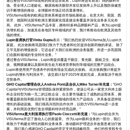
通过整合VISUfarma现有的商业运营体系，Lupin将进军前景广阔的眼科市
场。受全球人口老龄化、糖尿病相关眼部并发症发病率上升以及预防保健意
识不断增强的推动，全球眼科市场正经历显著增长。
VISUfarma现有的欧洲运营体系将提供市场拓展机会，在意大利、英国、西
班牙、德国和法国等欧洲主要国家实现直接业务覆盖并深化业务多元化布
局。 此外，VISUfarma产品丰富，拥有60多种品牌眼科产品，将为Lupin提
供增长机会，加速其在各地区专科领域的扩张，预计将推动在欧洲及其他市
场的增长。
Lupin首席执行官Vinita Gupta
表示："我们热烈欢迎VISUfarma加入Lupin大
家庭。 此次收购将巩固我们致力于为患者和社区提供创新药物的承诺。 除了
立竿见影的增值效应，它还会扩大我们在欧洲的业务版图，并进一步巩固我
们在眼科领域的专业特许业务。"
通过整合VISUfarma，Lupin将提供覆盖干眼症、青光眼、眼睑卫生、睑缘
炎、视网膜健康以及眼科医生处方精准营养制剂等领域的完整产品组合。
Lupin将使用资产负债表中的现有现金完成此次收购。 此次收购预计将提升
Lupin的增长与利润水平。 该交易计划于2025年底前完成，具体取决于相关
交割条件。
GHO Capital管理合伙人Andrea Ponti及合伙人Mike Turner补充道：
"GHO
Capital与VISUfarma管理团队保持紧密协作，使该公司从一家意大利本土眼
科企业转型为独一无二的泛欧企业，在主要市场建立了成熟的运营体系，拥
有覆盖眼前段和眼后段等主要疾病领域的强有力产品组合，并具备促进持续
增长的基础设施。 我们很高兴找到合作伙伴，以助力VISUfarma进一步发
展，并利用其优势打造全球眼科特许经营品牌。"
VISUfarma意大利首席执行官Paolo Cioccetti补充道：
"与Lupin的合并为
VISUfarma开启了激动人心的新篇章。 作为Lupin眼科业务的一部分，我们
将致力于构建全球性的眼科业务体系，推动眼科护理进步并改善患者治疗效
果。 我们衷心感谢GHO Capital的坚定支持和战略指导。 他们的投资和专业