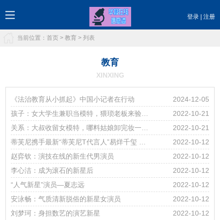
登录
|
注册
当前位置：
首页
>
教育
> 列表
教育
XINXING
《法治教育从小抓起》中国小记者在行动
2024-12-05
孩子：女大学生兼职当模特，猥琐老板来验收，眼都看直了
2022-10-21
关系：大叔收留女模特，哪料姑娘卸完妆一觉睡醒，大叔以为换人了
2022-10-21
蒂芙尼携手最新“蒂芙尼T代言人”易烊千玺 共同开创全新蒂芙尼T世代
2022-10-12
赵弈钦：演技在线的新生代男演员
2022-10-12
李心洁：成为滚石的新星后
2022-10-12
“人气新星”演员—夏志远
2022-10-12
安泳畅：气质清新脱俗的新星女演员
2022-10-12
刘梦珂：身担数艺的演艺新星
2022-10-12