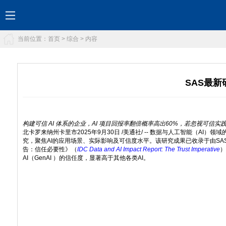
当前位置：
首页
>
综合
> 内容
SAS最新
构建可信 AI 体系的企业，AI 项目回报率翻倍概率高出60%，若忽视可信实
北卡罗来纳州卡里市
2025年9月30日
/美通社/ -- 数据与人工智能（AI）
究，聚焦AI的应用场景、实际影响及可信度水平。该研究成果已收录于由SAS委
告：信任必要性》（
IDC Data and AI Impact Report: The Trust Imperative
）
AI（GenAI ）的信任度，显著高于其他各类AI。