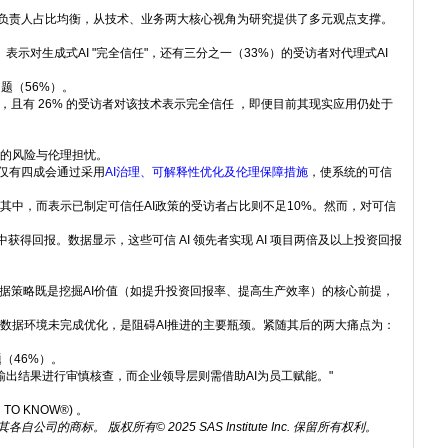
部门负责人占比均衡，从技术、业务两大核心视角为研究提供了多元观点支撑。
）表示对生成式AI "完全信任"，还有三分之一（33%）的受访者对代理式AI
题（56%）。
且有 26% 的受访者对该技术表示完全信任 ，即便目前其现实应用仍处于
面的风险与伦理担忧。
中仅有四成会通过采用
AI治理、可解释性优化及伦理保障措施
，使系统的可信
入其中，而表示已制定可信任AI政策的受访者占比则不足10%。然而，对可信
从中获得回报。数据显示，这些可信 AI 领先者实现 AI 项目两倍及以上投资回报
据策略既是挖掘AI价值（如提升投资回报率、提高生产效率）的核心前提，
云数据环境未完成优化，是阻碍AI推进的主要瓶颈。紧随其后的两大痛点为：
（46%）。
AI输出结果进行审慎核查，而企业领导层则需借助AI为员工赋能。"
 KNOW®) 。
其各自公司的商标。
版权所有
© 2025 SAS Institute Inc.
保留所有权利。