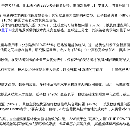
中东及非洲、亚太地区的 2375名受访者反馈。调研对象中，IT 专业人士与业务
 AI,）等新兴技术的受信任度显著高于其它发展更为成熟的AI类型。近半数受访者（48%
之一（18%）的受访者表示对其完全信任。
，具体包括数据隐私问题（62%）、透明度与可解释性问题（57%），以及伦理应用问
数
量子AI
应用场景所需的技术尚未完全成熟。全球近三分之一的决策者表示熟知量子AI，
注度与应用率（分别达到81%和66%）已迅速超越传统AI。这一趋势也引发了全新层
可信度之间均存在偏差。研究数据显示，近八成（78%）企业声称完全信任AI，但其
遍较低。在受访者列出的企业三大优先级中，仅有2%的受访者将"构建AI治理框架"纳
领先者在相关实践、技术及治理框架上投入最多，以提升其 AI 系统的可信度 —— 且显然已
也随之凸显。数据的质量、多样性及治理水平直接影响AI的应用成效。因此，智能化数
善以及AI技能人才短缺。近半数（49%）企业表示，数据基础未实现集中化管理，或
源（58%）。其他主要担忧还包括数据隐私与合规问题（49%），以及数据质量问题
ryan Harris表示，"要实现这一目标，AI行业需提高技术落地的成功率，人类需对
业能将数据转化为值得信赖的决策。 SAS赋予您 "洞察的力量" (THE POWER TO
国和其他国家
/
地区的注册商标或商标。
®
表示已在美国注册。
其他品牌和产品名称是