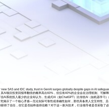
 new SAS and IDC study, trust in GenAI surges globally despite gaps in AI safegua
，其AI项目投资回报率翻倍的概率高出60%，但仅有40%的企业会在治理机制、可解
AI系统投入最少的企业却认为，生成式AI（如ChatGPT）比传统AI（如机器学习）
："我们的研究揭示了一个核心矛盾—无论实际可靠性或准确性如何，那些具备类人交互特性、
I获得了信任，但它是否始终值得信赖？对于这一新兴技术，行业领导者是否采取了必要