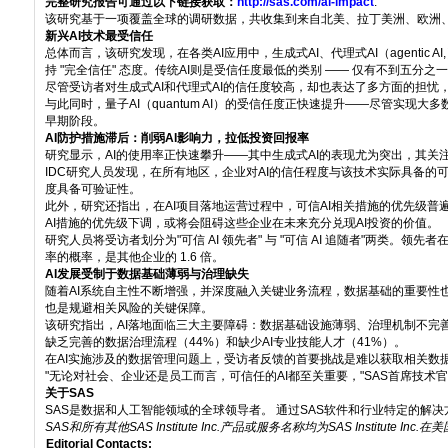
完整研究报告可通过以下链接获取：
http://sas.com/ai-impact
.
该研究基于一项覆盖全球的调研数据，共收集到来自北美、拉丁美洲、欧洲、
新兴
AI
技术最受信任
总体而言，该研究发现，在各类AI应用中，生成式AI、代理式AI（agentic
持 "完全信任" 态度。传统AI则是受信任度最低的类别 —— 仅有不到五分
尽管受访者对生成式AI和代理式AI的信任度较高，却也表达了多方面的担忧
与此同时，量子AI（quantum AI）的受信任度正快速提升——尽管实现大多
早期阶段。
AI防护措施滞后：削弱AI影响力，拉低投资回报率
研究显示，AI的使用率正快速攀升——其中生成式AI的表现尤为突出，其关
IDC研究人员发现，在所有地区，企业对AI的信任程度与该技术实际具备的
度具备可验证性。
此外，研究还指出，在AI项目落地运营过程中，可信AI相关措施的优先级普
AI措施的优先级下调，或将会阻碍这些企业在未来充分兑现AI投资的价值。
研究人员将受访者划分为"可信 AI 领先者" 与 "可信 AI 追随者"两类。
率的概率，是其他企业的 1.6 倍。
AI发展受制于数据基础薄弱与治理缺失
随着AI系统自主性不断增强，并深度融入关键业务流程，数据基础的重要性
也是规避相关风险的关键保障。
该研究指出，AI落地面临三大主要障碍：数据基础设施薄弱、治理机制不完
缺乏完善的数据治理流程（44%）和缺少AI专业技能人才（41%）。
在AI实施涉及的数据管理问题上，受访者反馈的首要挑战是难以获取相关数据
"无论对社会、企业还是员工而言，可信任的AI都至关重要，"SAS首席技术官B
关于SAS
SAS是数据和人工智能领域的全球领导者。 通过SAS软件和行业特定的解决方案，企
SAS
和所有其他
SAS Institute Inc.
产品或服务名称均为
SAS Institute Inc.
在美
Editorial Contacts: