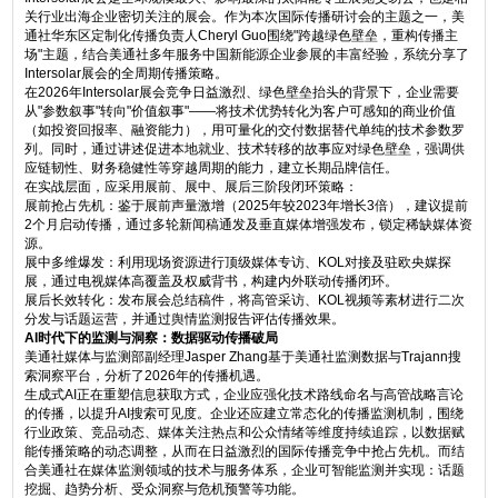
关行业出海企业密切关注的展会。作为本次国际传播研讨会的主题之一，美
通社华东区定制化传播负责人Cheryl Guo围绕"跨越绿色壁垒，重构传播主
场"主题，结合美通社多年服务中国新能源企业参展的丰富经验，系统分享了
Intersolar展会的全周期传播策略。
在2026年Intersolar展会竞争日益激烈、绿色壁垒抬头的背景下，企业需要
从"参数叙事"转向"价值叙事"——将技术优势转化为客户可感知的商业价值
（如投资回报率、融资能力），用可量化的交付数据替代单纯的技术参数罗
列。同时，通过讲述促进本地就业、技术转移的故事应对绿色壁垒，强调供
应链韧性、财务稳健性等穿越周期的能力，建立长期品牌信任。
在实战层面，应采用展前、展中、展后三阶段闭环策略：
展前抢占先机：鉴于展前声量激增（2025年较2023年增长3倍），建议提前
2个月启动传播，通过多轮新闻稿通发及垂直媒体增强发布，锁定稀缺媒体资
源。
展中多维爆发：利用现场资源进行顶级媒体专访、KOL对接及驻欧央媒探
展，通过电视媒体高覆盖及权威背书，构建内外联动传播闭环。
展后长效转化：发布展会总结稿件，将高管采访、KOL视频等素材进行二次
分发与话题运营，并通过舆情监测报告评估传播效果。
AI时代下的监测与洞察：数据驱动传播破局
美通社媒体与监测部副经理Jasper Zhang基于美通社监测数据与Trajann搜
索洞察平台，分析了2026年的传播机遇。
生成式AI正在重塑信息获取方式，企业应强化技术路线命名与高管战略言论
的传播，以提升AI搜索可见度。企业还应建立常态化的传播监测机制，围绕
行业政策、竞品动态、媒体关注热点和公众情绪等维度持续追踪，以数据赋
能传播策略的动态调整，从而在日益激烈的国际传播竞争中抢占先机。而结
合美通社在媒体监测领域的技术与服务体系，企业可智能监测并实现：话题
挖掘、趋势分析、受众洞察与危机预警等功能。