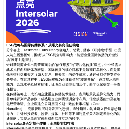
ESG战略与国际传播体系：从曝光转向信任构建
分享会上，Taskforce Consultancy创始人、总裁，播客《可持续对话》出品
人与主播邢哲铭，围绕"从ESG到全球影响力：能源企业国际传播的关键战
场"展开主题演讲。
针对新能源企业出海普遍面临的"信任摩擦"与"碎片化传播"痛点，企业亟需从
战术执行向战略体系转型。国际传播的核心目标不是短期订单转化，而是降
低关键利益相关方（如大客户、投资者）的信任成本，通过长期信誉支持业
务增长。在此过程中，ESG应被视为企业价值的"核磁共振"，通过展示治理
能力、合规水平及经营韧性，证明企业值得长期合作，而非仅仅提交一份责
任报告。
在传播策略上，成长期企业重点传播技术路径、应用场景及差异化能力，而
非单纯罗列产品参数；成熟期企业则需强调全球布局、信息披露能力及在地
化经营承诺。企业应建立公司层面长期一致的叙事框架（Core
Narrative），克服管理层对外发声的恐惧，通过领导力沟通建立行业思想领
导力，并针对投资者、监管、媒体、社区等不同利益相关方制定差异化的沟
通策略，实现从单向宣传向双向深度互动的转变。
Intersolar展会定制化传播：全周期实战打法
Intersolar展会是全球规模最大、影响最深的太阳能专业展览交易会，也是相